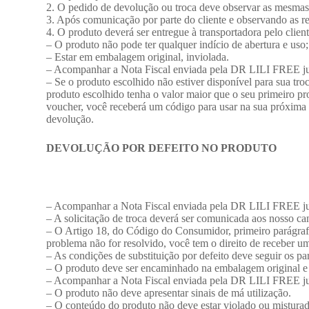
2. O pedido de devolução ou troca deve observar as mesmas
3. Após comunicação por parte do cliente e observando as r
4. O produto deverá ser entregue à transportadora pelo clien
– O produto não pode ter qualquer indício de abertura e uso;
– Estar em embalagem original, inviolada.
– Acompanhar a Nota Fiscal enviada pela DR LILI FREE ju
– Se o produto escolhido não estiver disponível para sua t
produto escolhido tenha o valor maior que o seu primeiro p
voucher, você receberá um código para usar na sua próxima c
devolução.
DEVOLUÇÃO POR DEFEITO NO PRODUTO
– Acompanhar a Nota Fiscal enviada pela DR LILI FREE ju
– A solicitação de troca deverá ser comunicada aos nosso can
– O Artigo 18, do Código do Consumidor, primeiro parágrafo,
problema não for resolvido, você tem o direito de receber 
– As condições de substituição por defeito deve seguir os pa
– O produto deve ser encaminhado na embalagem original e
– Acompanhar a Nota Fiscal enviada pela DR LILI FREE ju
– O produto não deve apresentar sinais de má utilização.
– O conteúdo do produto não deve estar violado ou mistura