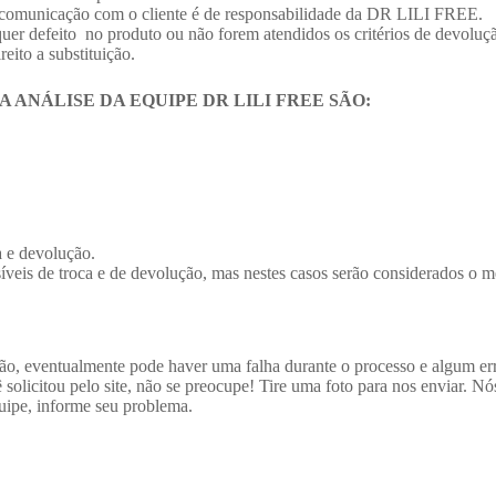
a comunicação com o cliente é de responsabilidade da DR LILI FREE.
quer defeito no produto ou não forem atendidos os critérios de devol
eito a substituição.
A ANÁLISE DA EQUIPE DR LILI FREE SÃO:
a e devolução.
eis de troca e de devolução, mas nestes casos serão considerados o me
O
ção, eventualmente pode haver uma falha durante o processo e algum e
solicitou pelo site, não se preocupe!
Tire uma foto para nos enviar. Nó
quipe, informe seu problema.