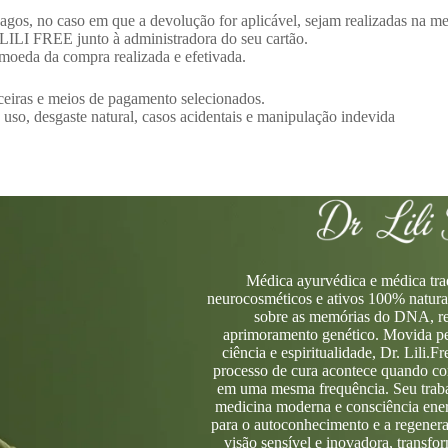
pagos, no caso em que a devolução for aplicável, sejam realizadas na
 LILI FREE junto à administradora do seu cartão.
 moeda da compra realizada e efetivada.
nceiras e meios de pagamento selecionados.
so, desgaste natural, casos acidentais e manipulação indevida
Médica ayurvédica e médica trad
neurocosméticos e ativos 100% naturai
sobre as memórias do DNA, re
aprimoramento genético. Movida pel
ciência e espiritualidade, Dr. Lili.F
processo de cura acontece quando co
em uma mesma frequência. Seu trabal
medicina moderna e consciência ene
para o autoconhecimento e a regenera
visão sensível e inovadora, transf