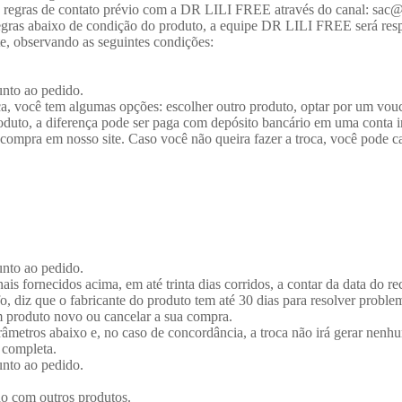
 regras de contato prévio com a DR LILI FREE através do canal: sac@
egras abaixo de condição do produto, a equipe DR LILI FREE será respo
te, observando as seguintes condições:
nto ao pedido.
roca, você tem algumas opções: escolher outro produto, optar por um v
roduto, a diferença pode ser paga com depósito bancário em uma conta
ompra em nosso site. Caso você não queira fazer a troca, você pode ca
nto ao pedido.
ais fornecidos acima, em até trinta dias corridos, a contar da data do 
 diz que o fabricante do produto tem até 30 dias para resolver problem
um produto novo ou cancelar a sua compra.
râmetros abaixo e, no caso de concordância, a troca não irá gerar nenhu
 completa.
nto ao pedido.
do com outros produtos.