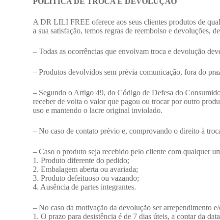
POLÍTICA DE TROCA E DEVOLUÇÃO
A DR LILI FREE oferece aos seus clientes produtos de qual
a sua satisfação, temos regras de reembolso e devoluções, def
– Todas as ocorrências que envolvam troca e devolução de
– Produtos devolvidos sem prévia comunicação, fora do prazo
– Segundo o Artigo 49, do Código de Defesa do Consumidor, 
receber de volta o valor que pagou ou trocar por outro produ
uso e mantendo o lacre original inviolado.
– No caso de contato prévio e, comprovando o direito à troc
– Caso o produto seja recebido pelo cliente com qualquer 
1. Produto diferente do pedido;
2. Embalagem aberta ou avariada;
3. Produto defeituoso ou vazando;
4. Ausência de partes integrantes.
– No caso da motivação da devolução ser arrependimento e/ou
1. O prazo para desistência é de 7 dias úteis, a contar da dat