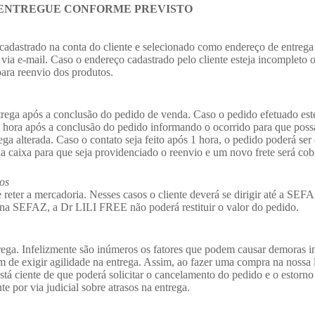
 ENTREGUE CONFORME PREVISTO
 cadastrado na conta do cliente e selecionado como endereço de entreg
via e-mail. Caso o endereço cadastrado pelo cliente esteja incompleto 
para reenvio dos produtos.
trega após a conclusão do pedido de venda. Caso o pedido efetuado este
hora após a conclusão do pedido informando o ocorrido para que possamo
ega alterada. Caso o contato seja feito após 1 hora, o pedido poderá s
 da caixa para que seja providenciado o reenvio e um novo frete será cob
dos
ter a mercadoria. Nesses casos o cliente deverá se dirigir até a SEFAZ p
a na SEFAZ, a Dr LILI FREE não poderá restituir o valor do pedido.
ntrega. Infelizmente são inúmeros os fatores que podem causar demoras 
 de exigir agilidade na entrega. Assim, ao fazer uma compra na nossa loj
está ciente de que poderá solicitar o cancelamento do pedido e o estor
 por via judicial sobre atrasos na entrega.