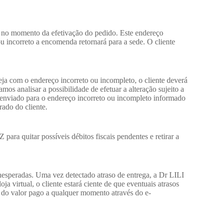
a no momento da efetivação do pedido. Este endereço
ou incorreto a encomenda retornará para a sede. O cliente
ja com o endereço incorreto ou incompleto, o cliente deverá
s analisar a possibilidade de efetuar a alteração sujeito a
er enviado para o endereço incorreto ou incompleto informado
rado do cliente.
ara quitar possíveis débitos fiscais pendentes e retirar a
inesperadas. Uma vez detectado atraso de entrega, a Dr LILI
a virtual, o cliente estará ciente de que eventuais atrasos
no do valor pago a qualquer momento através do e-