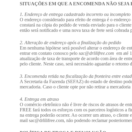
SITUAÇÕES EM QUE A ENCOMENDA NÃO SEJA
1. Endereço de entrega cadastrado incorreto ou incompleto
O endereço considerado para efeito de entrega é o endereço
constará na cópia do pedido de venda enviado para o cliente 
então será notificado e uma nova taxa de frete será cobrada 
2. Alteração de endereço após a finalização do pedido
Em nenhuma hipótese será possível alterar o endereço de en
entrar em contato conosco pelo
sac@drlilifree.com
em até 1 
atualização de taxa de transporte de acordo com área de entr
pelo cliente. Neste caso, será necessário aguardar o retorno
3. Encomenda retida na fiscalização da fronteira entre esta
A Secretaria da Fazenda (SEFAZ) do estado de destino pode re
mercadoria. Caso o cliente opte por não retirar a mercadori
4. Entrega em atraso
O comércio eletrônico não é livre de riscos de atrasos de e
FREE fará todos os esforços com os parceiros logísticos a fim
na entrega poderão ocorrer. Ao ocorrer um atraso, o cliente 
mail sac@drlilifree.com, não podendo reclamar posteriormente