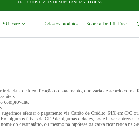
PRODUTOS LIVRES DE SUBSTÂNCIAS TÓXICAS
Skincare
Todos os produtos
Sobre a Dr. Lili Free
rtir da data de identificação do pagamento, que varia de acordo com a
as úteis
o do comprovante
s
, sugerimos efetuar o pagamento via Cartão de Crédito, PIX em C/C ou
. Em algumas faixas de CEP de algumas cidades, pode haver entregas ao
ome do destinatário, ou mesmo na hipótese da caixa ficar retida na Sec