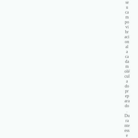
se
u
ca
m
po
vi
br
aci
on
al
a
ca
da
m
olé
cul
a
do
pr
ep
ara
do
.
Du
ra
nte
ess
e