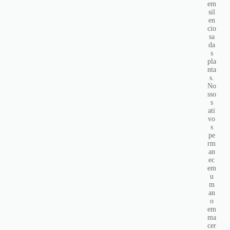
em
sil
en
cio
sa
da
s
pla
nta
s.
No
sso
s
ati
vo
s
pe
rm
an
ec
em
u
m
an
o
em
ma
cer