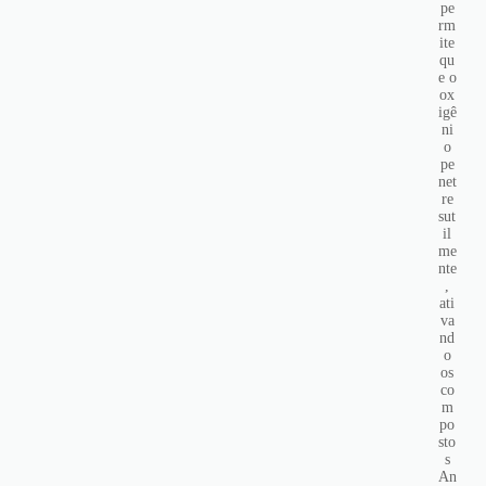
pe
rm
ite
qu
e o
ox
igê
ni
o
pe
net
re
sut
il
me
nte
,
ati
va
nd
o
os
co
m
po
sto
s
An