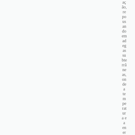
aç
ão,
re
po
us
an
do
em
ad
eg
as
su
bte
rrâ
ne
as,
on
de
a
te
m
pe
rat
ur
a e
a
en
er