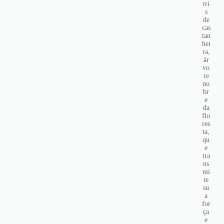
rri
s
de
cas
tan
hei
ra,
ár
vo
re
no
br
e
da
flo
res
ta,
qu
e
tra
ns
mi
te
su
a
for
ça
e