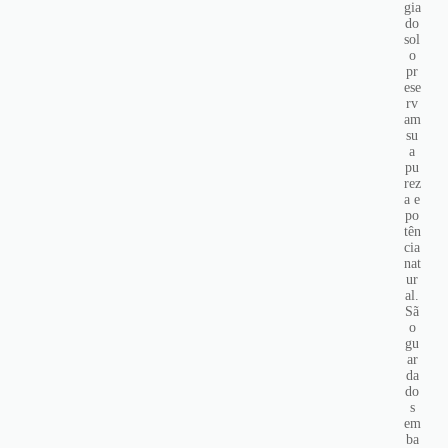
gia
do
sol
o
pr
ese
rv
am
su
a
pu
rez
a e
po
tên
cia
nat
ur
al.
Sã
o
gu
ar
da
do
s
em
ba