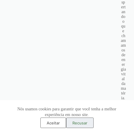
sp
ert
an
do
o
qu
e
ch
am
am
os
de
en
er
gia
vit
al
da
ma
tér
ia.
O
res
Nós usamos cookies para garantir que você tenha a melhor
ult
experiência em nosso site.
ad
o é
Aceitar
Recusar
u
m