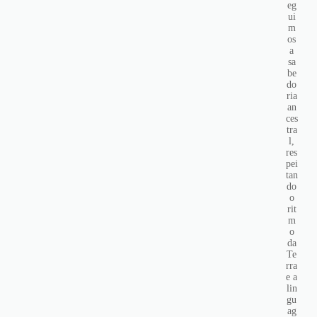
eg
ui
m
os
a
sa
be
do
ria
an
ces
tra
l,
res
pei
tan
do
o
rit
m
o
da
Te
rra
e a
lin
gu
ag