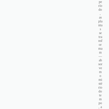
pe
río
do
,
as
pla
nta
s
se
tra
nsf
or
ma
m
—
ab
sor
ve
m
o
mi
sté
rio
do
te
m
po
, a